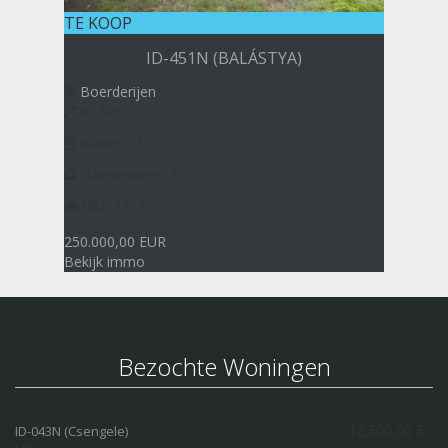
TE KOOP
ID-451N (BALÁSTYA)
Boerderijen
80 Sqrt
Kamers: 1
Slaapkamers: 1
Hits: 1215
250.000,00 EUR
Bekijk immo
Bezochte Woningen
12.500,00 E
ID-043N (Csengele)