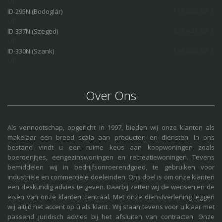
UR
119.000,00 E
ID-295N (Bodoglár)
UR
323.945,00 E
ID-337N (Szeged)
UR
139.000,00 E
ID-330N (Szank)
UR
Over Ons
Als vennootschap, opgericht in 1997, bieden wij onze klanten als
makelaar een breed scala aan producten en diensten. In ons
bestand vindt u een ruime keus aan koopwoningen zoals
boerderijtjes, eengezinswoningen en recreatiewoningen. Tevens
bemiddelen wij in bedrijfsonroerendgoed, te gebruiken voor
industriële en commerciële doeleinden. Ons doel is om onze klanten
een deskundig advies te geven. Daarbij zetten wij de wensen en de
eisen van onze klanten centraal. Met onze dienstverlening leggen
wij altijd het accent op ù als klant . Wij staan tevens voor u klaar met
passend juridisch advies bij het afsluiten van contracten. Onze