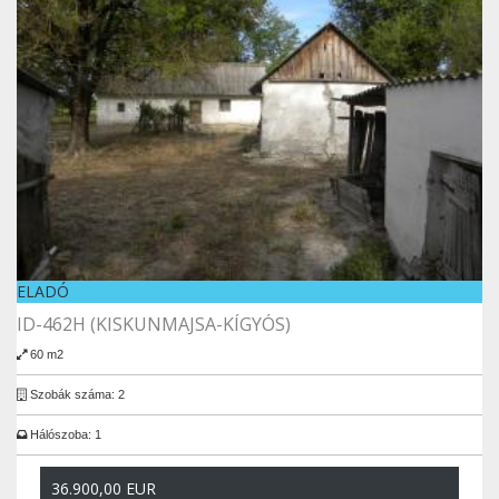
ELADÓ
ID-462H (KISKUNMAJSA-KÍGYÓS)
60 m2
Szobák száma: 2
Hálószoba: 1
36.900,00 EUR