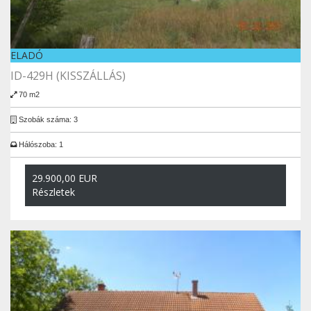
ELADÓ
ID-429H (KISSZÁLLÁS)
70 m2
Szobák száma: 3
Hálószoba: 1
29.900,00 EUR
Részletek