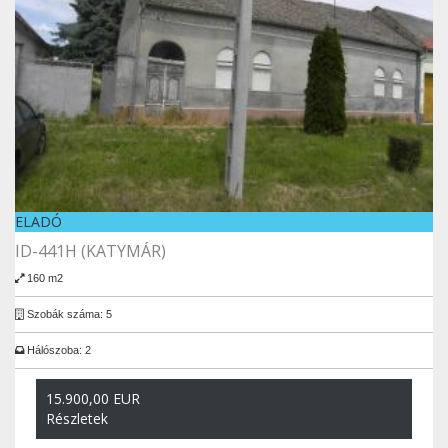
ELADÓ
ID-441H (KATYMÁR)
160 m2
Szobák száma: 5
Hálószoba: 2
15.900,00 EUR
Részletek