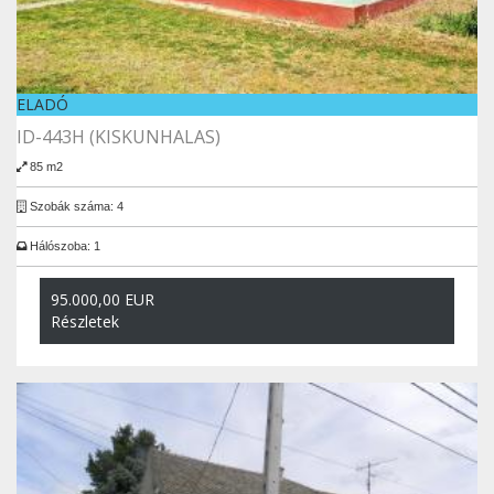
ELADÓ
ID-443H (KISKUNHALAS)
85 m2
Szobák száma: 4
Hálószoba: 1
95.000,00 EUR
Részletek