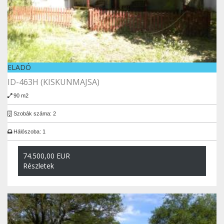
ELADÓ
ID-463H (KISKUNMAJSA)
90 m2
Szobák száma: 2
Hálószoba: 1
74.500,00 EUR
Részletek