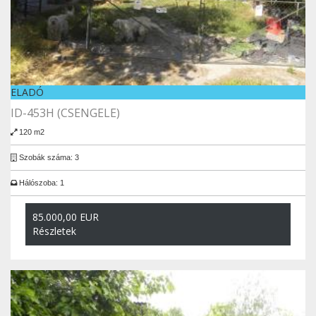
ELADÓ
ID-453H (CSENGELE)
120 m2
Szobák száma: 3
Hálószoba: 1
85.000,00 EUR
Részletek