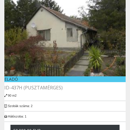
ELADÓ
ID-437H (PUSZTAMÉRGES)
90 m2
Szobák száma: 2
Hálószoba: 1