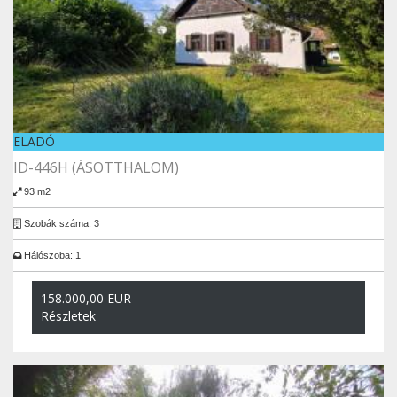
ELADÓ
ID-446H (ÁSOTTHALOM)
93 m2
Szobák száma: 3
Hálószoba: 1
158.000,00 EUR
Részletek