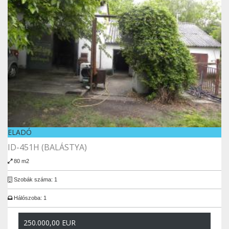
ELADÓ
ID-451H (BALÁSTYA)
80 m2
Szobák száma: 1
Hálószoba: 1
250.000,00 EUR