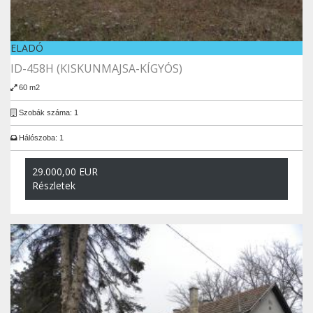
ELADÓ
ID-458H (KISKUNMAJSA-KÍGYÓS)
60 m2
Szobák száma: 1
Hálószoba: 1
29.000,00 EUR
Részletek