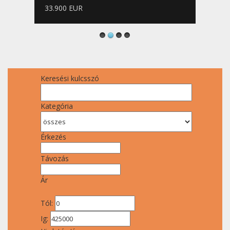
119.000 EUR
Keresési kulcsszó
Kategória
Érkezés
Távozás
Ár
Tól:
Ig: