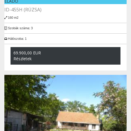
ELADÓ
ID-455H (RÚZSA)
160 m2
Szobák száma: 3
Hálószoba: 1
69.900,00 EUR
Részletek