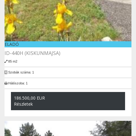
ELADÓ
ID-440H (KISKUNMAJSA)
85 m2
Szobák száma: 1
Hálószoba: 1
186.500,00 EUR
Részletek