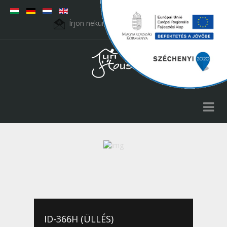
Írjon nekünk:
fht.kft@t-online.hu
ID-436H (CSENGELE)