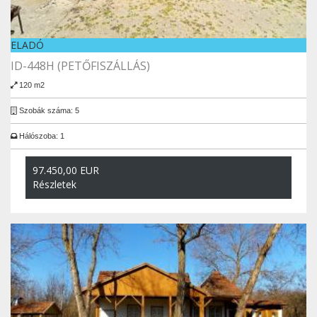
ELADÓ
ID-448H (PETŐFISZÁLLÁS)
120 m2
Szobák száma: 5
Hálószoba: 1
97.450,00 EUR
Részletek