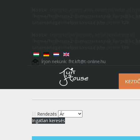
Notice
: Trying to access array offset on value of type
/home/funhouse2/domains/tanyak.hu/public_h
tatemanager/helpers/route.php
on line
129
Notice
: Trying to get property 'id' of non-object in
/home/funhouse2/domains/tanyak.hu/public_h
tatemanager/helpers/route.php
on line
189
Írjon nekünk:
fht.kft@t-online.hu
KEZD
Rendezés