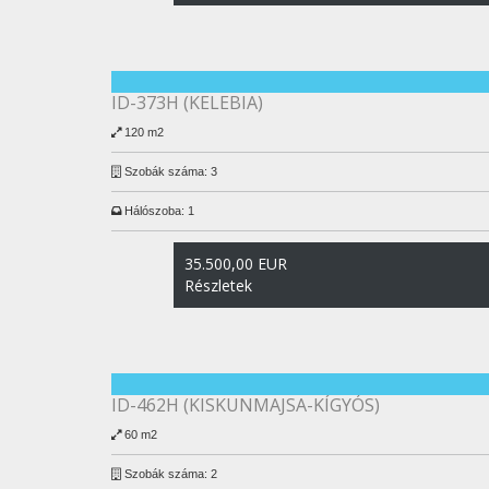
ID-373H (KELEBIA)
120 m2
Szobák száma:
3
Hálószoba:
1
35.500,00 EUR
Részletek
ID-462H (KISKUNMAJSA-KÍGYÓS)
60 m2
Szobák száma:
2