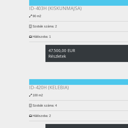
ID-403H (KISKUNMAJSA)
90 m2
Szobák száma:
2
Hálószoba:
1
47.500,00 EUR
Részletek
ID-420H (KELEBIA)
100 m2
Szobák száma:
4
Hálószoba:
2