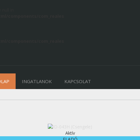
 null in
tml/components/com_reales
tml/components/com_reales
ŐLAP
INGATLANOK
KAPCSOLAT
Aktív
ELADÓ