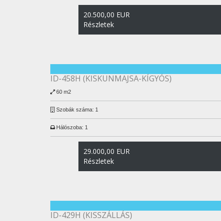
20.500,00 EUR
Részletek
ID-458H (KISKUNMAJSA-KÍGYÓS)
60 m2
Szobák száma:
1
Hálószoba:
1
29.000,00 EUR
Részletek
ID-429H (KISSZÁLLÁS)