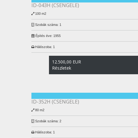
ID-043H (CSENGELE)
100 m2
Szobák száma:
1
Építés éve:
1955
Hálószoba:
1
12.500,00 EUR
Részletek
ID-352H (CSENGELE)
80 m2
Szobák száma:
2
Hálószoba:
1