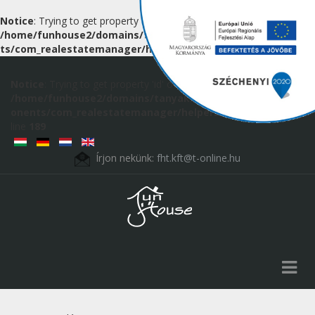
Notice
: Trying to get property 'id' of non-object in
/home/funhouse2/domains/tanyak.hu/public_html/componen
ts/com_realestatemanager/helpers/route.php
on line
189
Notice
: Trying to get property 'id' of non-object in
/home/funhouse2/domains/tanyak.hu/public_html/comp
onents/com_realestatemanager/helpers/route.php
on
line
189
Írjon nekünk:
fht.kft@t-online.hu