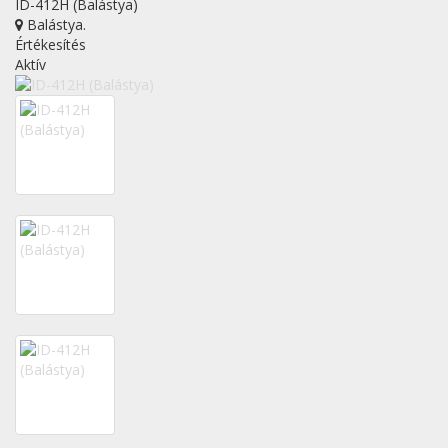
ID-412H (Balástya)
Balástya
.
Értékesítés
Aktív