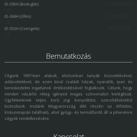
119.000,00 E
ID-295H (Bodoglár)
UR
33.900,00 E
ID-366H (Üllés)
UR
20.500,00 E
ID-352H (Csengele)
UR
Bemutatkozás
Cégünk 1997-ben alakult, elsősorban tanyák közvetítésével,
adásvételével, de ezen kívül családi házak, nyaralók, ipari és
kereskedelmi ingatlanok értékesítésével foglalkozik. Célunk, hogy
minden vásárlói réteg igényeit magas színvonalon kielégítsük.
Ügyfeleinknek teljes körű jogi bonyolítást, szerződéskötést
biztosítunk. Irodánk Magyarország déli részén az Alföldön,
Kiskunmajsán található, ahol gyógy- és termálfürdő áll a pihenésre
vágyók rendelkezésére.
Kapcsolat