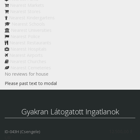
Nearest Markets
Nearest Stores
Nearest Kindergartens
Nearest Schools
Nearest Universities
Nearest Police
Nearest Restaurants
Nearest Hospitals
Nearest Airports
Nearest Churches
Nearest Cemeteries
No reviews for house
Please past text to modal
Gyakran Látogatott Ingatlanok
12.500,00 E
ID-043H (Csengele)
UR