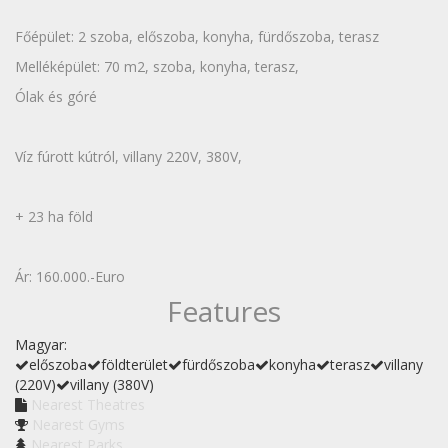
Főépület: 2 szoba, előszoba, konyha, fürdőszoba, terasz
Melléképület: 70 m2, szoba, konyha, terasz,
Ólak és góré
Víz fúrott kútról, villany 220V, 380V,
+ 23 ha föld
Ár: 160.000.-Euro
Features
Magyar:
előszoba
földterület
fürdőszoba
konyha
terasz
villany
(220V)
villany (380V)
Nearest Theatres
Nearest Gyms
Nearest Parks