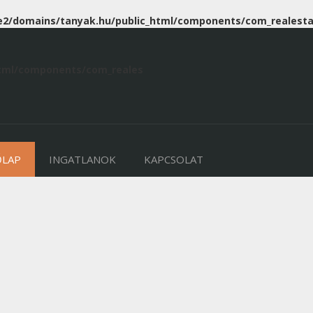
2/domains/tanyak.hu/public_html/components/com_realesta
tml/components/com_reales
ŐLAP
INGATLANOK
KAPCSOLAT