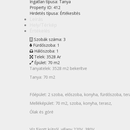
Ingatlan típusa:
Tanya
Property ID:
412
Hirdetés típusa:
Értékesítés
Leírás
Hely/Térkép
Értékelés
Szobák száma:
3
Fürdőszoba:
1
Hálószoba:
1
Telek:
3528 Ar
Épület:
70 m2
Tanyatelek: 3528 m2 bekerítve
Tanya: 70 m2
Főépület: 2 szoba, előszoba, konyha, fürdőszoba, ter
Melléképület: 70 m2, szoba, konyha, terasz,
Ólak és góré
Víz fúrott kútról, villany 220V, 380V,