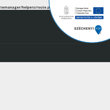
temanager/helpers/route.php
on line
189