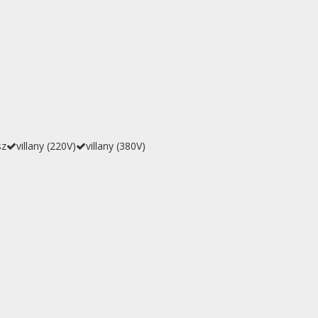
sz
villany (220V)
villany (380V)