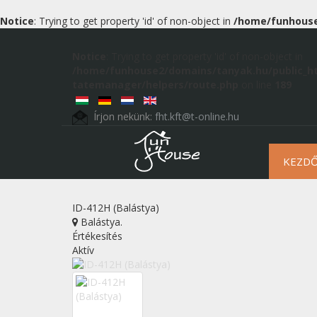
Notice
: Trying to get property 'id' of non-object in
/home/funhouse
Notice
: Trying to get property 'id' of non-object in
/home/funhouse2/domains/tanyak.hu/public_h
tatemanager/helpers/route.php
on line
189
Írjon nekünk:
fht.kft@t-online.hu
KEZD
ID-412H (Balástya)
Balástya
.
Értékesítés
Aktív