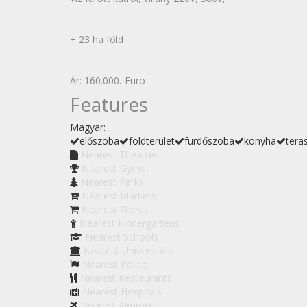
+ 23 ha föld
Ár: 160.000.-Euro
Features
Magyar:
előszoba
földterület
fürdőszoba
konyha
tera
Nearest Theatres
Nearest Gyms
Nearest Parks
Nearest Markets
Nearest Stores
Nearest Kindergartens
Nearest Schools
Nearest Universities
Nearest Police
Nearest Restaurants
Nearest Hospitals
Nearest Airports