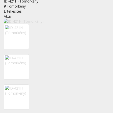
ID-421H (Tömörkény)
Tömörkény
.
Értékesítés
Aktív