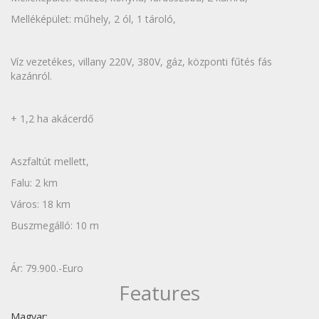
Melléképület: műhely, 2 ól, 1 tároló,
Víz vezetékes, villany 220V, 380V, gáz, központi fűtés fás
kazánról.
+ 1,2 ha akácerdő
Aszfaltút mellett,
Falu: 2 km
Város: 18 km
Buszmegálló: 10 m
Ár: 79.900.-Euro
Features
Magyar: