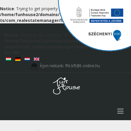
Notice
: Trying to get property 'id' of non-object in
/home/funhouse2/domains/tanyak.hu/public_html/componen
ts/com_realestatemanager/helpers/route.php
on line
189
Notice
: Trying to get property 'id' of non-object in
/home/funhouse2/domains/tanyak.hu/public_html/comp
onents/com_realestatemanager/helpers/route.php
on
line
189
Írjon nekünk:
fht.kft@t-online.hu