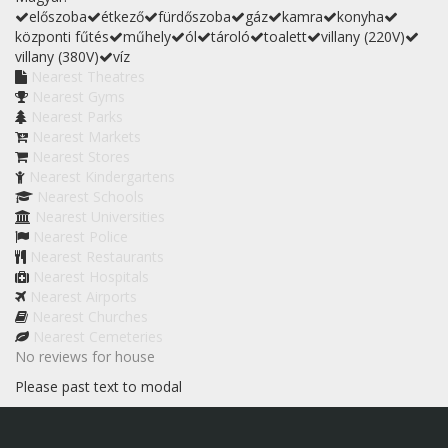
előszoba
étkező
fürdőszoba
gáz
kamra
konyha
központi fűtés
műhely
ól
tároló
toalett
villany (220V)
villany (380V)
víz
Nearest Theatres
Nearest Gyms
Nearest Parks
Nearest Markets
Nearest Stores
Nearest Kindergartens
Nearest Schools
Nearest Universities
Nearest Police
Nearest Restaurants
Nearest Hospitals
Nearest Airports
Nearest Churches
Nearest Cemeteries
No reviews for house
Please past text to modal