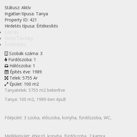
Státusz:
Aktív
Ingatlan típusa:
Tanya
Property ID:
421
Hirdetés típusa:
Értékesítés
Leírás
Hely/Térkép
Értékelés
Szobák száma:
3
Fürdőszoba:
1
Hálószoba:
1
Építés éve:
1989
Telek:
5755 Ar
Épület:
100 m2
Tanyatelek: 5755 m2 bekerítve
Tanya: 100 m2, 1989-ben épült
Főépület: 3 szoba, előszoba, konyha, fürdőszoba, WC,
Melléképület: étkező, konyha, fürdőszoba, 2 kamra,