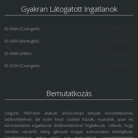
Gyakran Látogatott Ingatlanok
12.500,00 E
ID-043H (Csengele)
UR
119.000,00 E
ID-295H (Bodoglár)
UR
33.900,00 E
ID-366H (Üllés)
UR
20.500,00 E
ID-352H (Csengele)
UR
Bemutatkozás
Cégünk 1997-ben alakult, elsősorban tanyák közvetítésével,
adásvételével, de ezen kívül családi házak, nyaralók, ipari és
kereskedelmi ingatlanok értékesítésével foglalkozik. Célunk, hogy
minden vásárlói réteg igényeit magas színvonalon kielégítsük.
Ügyfeleinknek teljes körű jogi bonyolítást, szerződéskötést