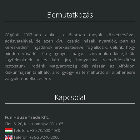
Bemutatkozás
Cégünk 1997-ben alakult, elsősorban tanyák közvetítésével,
adásvételével, de ezen kívül családi házak, nyaralók, ipari és
kereskedelmi ingatlanok értékesítésével foglalkozik. Célunk, hogy
minden vásárlói réteg igényeit magas színvonalon kielégítsük.
Ügyfeleinknek teljes körű jogi bonyolítást, szerződéskötést
biztosítunk. Irodánk Magyarország déli részén az Alföldön,
Kiskunmajsán található, ahol gyógy- és termálfürdő áll a pihenésre
vágyók rendelkezésére.
Kapcsolat
Fun House Trade Kft.
Cím: 6120, Kiskunmajsa Fő u. 85.
Telefon
: +36-70/600-4030
Telefon
: +36-20/240-2000