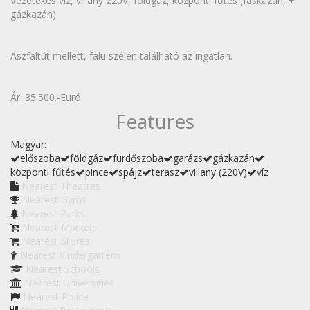
Vezetékes víz, villany 220V, földgáz, központi fűtés (fáskazán, +
gázkazán)
Aszfaltút mellett, falu szélén található az ingatlan.
Ár: 35.500.-Euró
Features
Magyar:
előszoba
földgáz
fürdőszoba
garázs
gázkazán
központi fűtés
pince
spájz
terasz
villany (220V)
víz
Nearest Theatres
Nearest Gyms
Nearest Parks
Nearest Markets
Nearest Stores
Nearest Kindergartens
Nearest Schools
Nearest Universities
Nearest Police