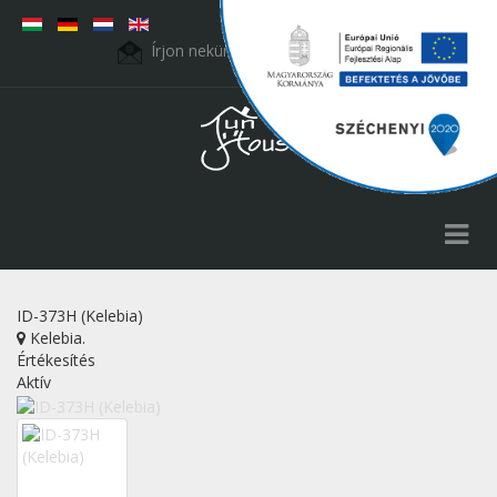
Írjon nekünk:
fht.kft@t-online.hu
ID-373H (Kelebia)
Kelebia
.
Értékesítés
Aktív