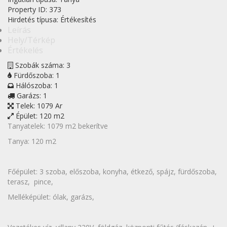
Property ID:
373
Hirdetés típusa:
Értékesítés
Leírás
Hely/Térkép
Értékelés
Szobák száma:
3
Fürdőszoba:
1
Hálószoba:
1
Garázs:
1
Telek:
1079 Ar
Épület:
120 m2
Tanyatelek: 1079 m2 bekerítve
Tanya: 120 m2
Főépület: 3 szoba, előszoba, konyha, étkező, spájz, fürdőszoba,
terasz, pince,
Melléképület: ólak, garázs,