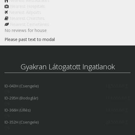
Nearest Restaurants
Nearest Hospitals
Nearest Airports
Nearest Churches
Nearest Cemeteries
No reviews for house
Please past text to modal
Gyakran Látogatott Ingatlanok
12.500,00 E
ID-043H (Csengele)
UR
119.000,00 E
ID-295H (Bodoglár)
UR
33.900,00 E
ID-366H (Üllés)
UR
20.500,00 E
ID-352H (Csengele)
UR