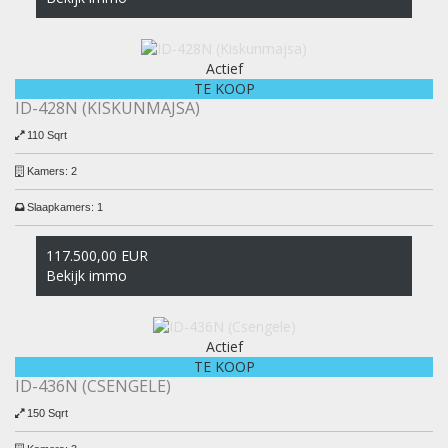
Actief
TE KOOP
ID-428N (KISKUNMAJSA)
110 Sqrt
Kamers:
2
Slaapkamers:
1
117.500,00 EUR
Bekijk immo
Actief
TE KOOP
ID-436N (CSENGELE)
150 Sqrt