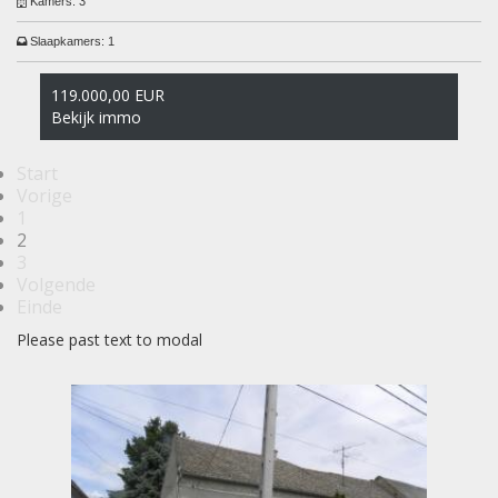
Kamers:
3
Slaapkamers:
1
119.000,00 EUR
Bekijk immo
Start
Vorige
1
2
3
Volgende
Einde
Please past text to modal