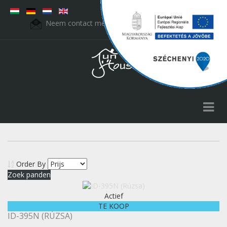
Neem contact met ons op:
fht.kft@t-online.hu
Order By
Actief
TE KOOP
ID-395N (RÚZSA)