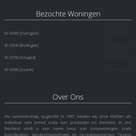
Bezochte Woningen
12.500,00 E
ID-043N (Csengele)
UR
119.000,00 E
ID-295N (Bodoglár)
UR
323.945,00 E
ID-337N (Szeged)
UR
139.000,00 E
ID-330N (Szank)
UR
Over Ons
Als vennootschap, opgericht in 1997, bieden wij onze klanten als
makelaar een breed scala aan producten en diensten. In ons
bestand vindt u een ruime keus aan koopwoningen zoals
boerderijtjes, eengezinswoningen en recreatiewoningen. Tevens