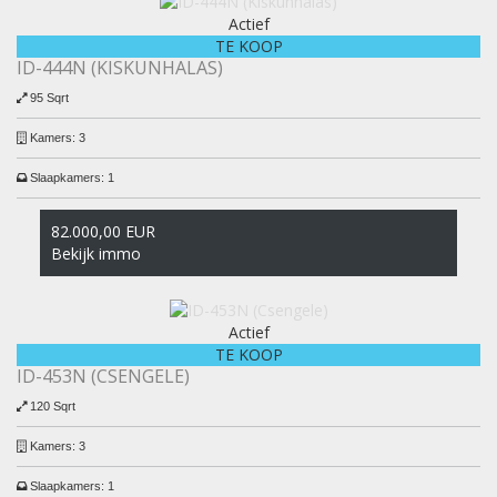
Actief
TE KOOP
ID-444N (KISKUNHALAS)
95 Sqrt
Kamers:
3
Slaapkamers:
1
82.000,00 EUR
Bekijk immo
Actief
TE KOOP
ID-453N (CSENGELE)
120 Sqrt
Kamers:
3
Slaapkamers:
1