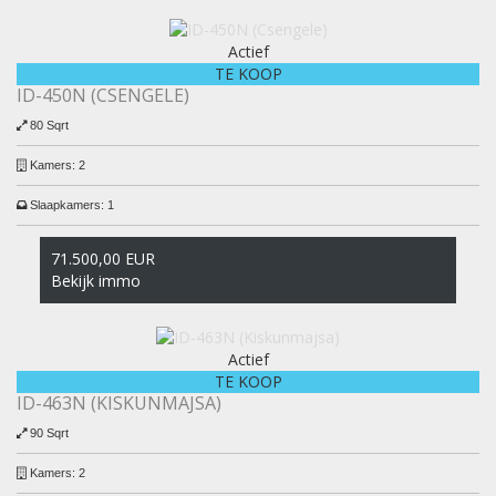
Actief
TE KOOP
ID-450N (CSENGELE)
80 Sqrt
Kamers:
2
Slaapkamers:
1
71.500,00 EUR
Bekijk immo
Actief
TE KOOP
ID-463N (KISKUNMAJSA)
90 Sqrt
Kamers:
2