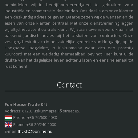
bemiddelen wij in bedrijfsonroerendgoed, te gebruiken voor
industriële en commerciële doeleinden. Ons doel is om onze klanten
een deskundig advies te geven. Daarbij zetten wij de wensen en de
eisen van onze klanten centraal. Met onze dienstverlening leggen
wij altijd het accent op ù als klant . Wij staan tevens voor u klaar met
passend juridisch advies bij het afsluiten van contracten. Onze
vestiging bevindt zich in het zuidelijke gedeelte van Hongarije, op de
Hongaarse laagvlakte, in Kiskunmajsa waar zich een prachtig
kuuroord met een weldadig thermaalbad bevindt. Hier kunt u de
drukte van het dagelijkse leven achter u laten en eens helemaal tot
rust komen!
Contact
Fun House Trade Kft.
Address: 6120, Kiskunmajsa Fő street 85.
Phone
: +36-70/600-4030
Phone
: +36-20/240-2000
E-mail:
fht.kft@t-online.hu