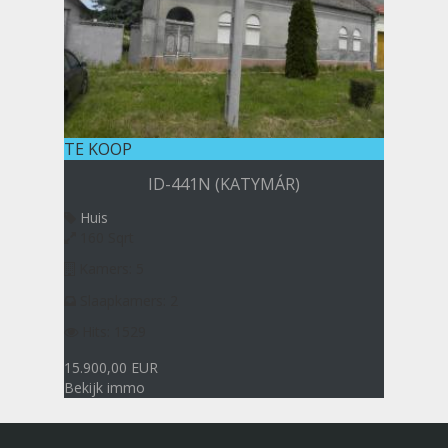
TE KOOP
ID-441N (KATYMÁR)
Huis
160 Sqrt
Kamers: 5
Slaapkamers: 2
Hits: 1529
15.900,00 EUR
Bekijk immo