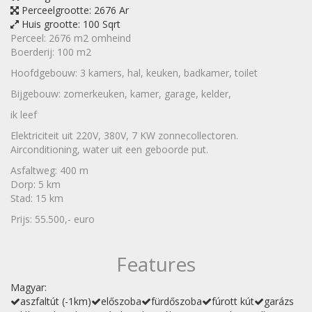
Perceelgrootte:
2676 Ar
Huis grootte:
100 Sqrt
Perceel: 2676 m2 omheind
Boerderij: 100 m2
Hoofdgebouw: 3 kamers, hal, keuken, badkamer, toilet
Bijgebouw: zomerkeuken, kamer, garage, kelder,
ik leef
Elektriciteit uit 220V, 380V, 7 KW zonnecollectoren.
Airconditioning, water uit een geboorde put.
Asfaltweg: 400 m
Dorp: 5 km
Stad: 15 km
Prijs: 55.500,- euro
Features
Magyar:
aszfaltút (-1km)
előszoba
fürdőszoba
fúrott kút
garázs