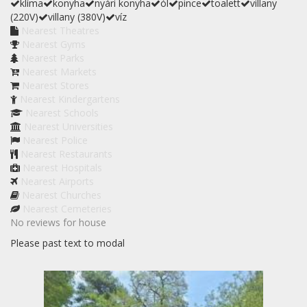
klíma
konyha
nyári konyha
ól
pince
toalett
villany
(220V)
villany (380V)
víz
Nearest Theatres
Nearest Gyms
Nearest Parks
Nearest Markets
Nearest Stores
Nearest Kindergartens
Nearest Schools
Nearest Universities
Nearest Police
Nearest Restaurants
Nearest Hospitals
Nearest Airports
Nearest Churches
Nearest Cemeteries
No reviews for house
Please past text to modal