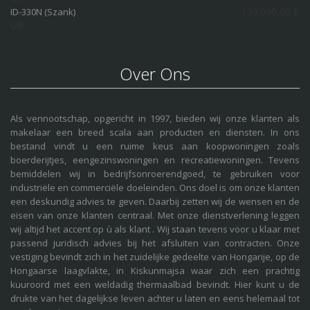
139.000,00 E
ID-330N (Szank)
UR
Over Ons
Als vennootschap, opgericht in 1997, bieden wij onze klanten als
makelaar een breed scala aan producten en diensten. In ons
bestand vindt u een ruime keus aan koopwoningen zoals
boerderijtjes, eengezinswoningen en recreatiewoningen. Tevens
bemiddelen wij in bedrijfsonroerendgoed, te gebruiken voor
industriële en commerciële doeleinden. Ons doel is om onze klanten
een deskundig advies te geven. Daarbij zetten wij de wensen en de
eisen van onze klanten centraal. Met onze dienstverlening leggen
wij altijd het accent op ù als klant . Wij staan tevens voor u klaar met
passend juridisch advies bij het afsluiten van contracten. Onze
vestiging bevindt zich in het zuidelijke gedeelte van Hongarije, op de
Hongaarse laagvlakte, in Kiskunmajsa waar zich een prachtig
kuuroord met een weldadig thermaalbad bevindt. Hier kunt u de
drukte van het dagelijkse leven achter u laten en eens helemaal tot