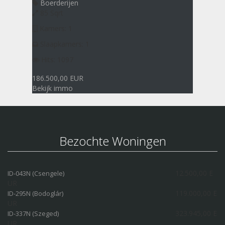
Boerderijen
85 Sqrt
Kamers: 1
Slaapkamers: 1
Hits: 1097
186.500,00 EUR
Bekijk immo
Bezochte Woningen
12.500,00 E
ID-043N (Csengele)
UR
119.000,00 E
ID-295N (Bodoglár)
UR
323.945,00 E
ID-337N (Szeged)
UR