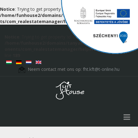
Notice
: Trying to get property 'id' of non-object in
/home/funhouse2/domains/tanyak.hu/public_html/componen
ts/com_realestatemanager/helpers/route.php
on line
189
Notice
: Trying to get property 'id' of non-object in
/home/funhouse2/domains/tanyak.hu/public_html/comp
onents/com_realestatemanager/helpers/route.php
on
line
189
Neem contact met ons op:
fht.kft@t-online.hu